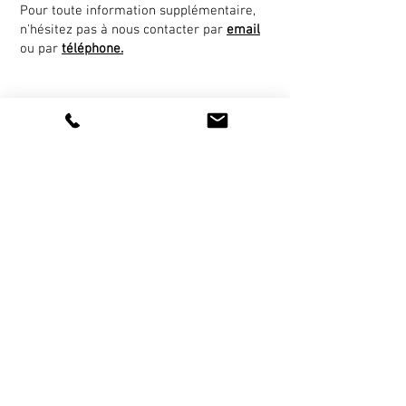
Pour toute information supplémentaire,
n'hésitez pas à nous contacter par
email
ou par
téléphone.
NOUS CONTACTER
Pour toute information supplémentaire
(tarifs, réservation), n'hésitez pas à
nous contacter en utilisant le
formulaire ci-dessous ou par téléphone
au
022 788 7777
.